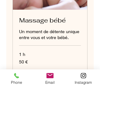
Massage bébé
Un moment de détente unique
entre vous et votre bébé.
1 h
50
50 €
euros
Plus d'infos
Phone
Email
Instagram