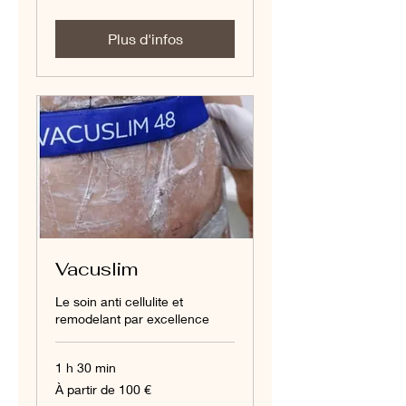
de
90
euros
Plus d'infos
Vacuslim
Le soin anti cellulite et
remodelant par excellence
1 h 30 min
À
À partir de 100 €
partir
de