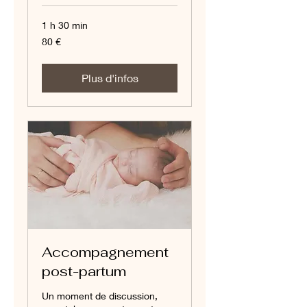
1 h 30 min
80
80 €
euros
Plus d'infos
Accompagnement
post-partum
Un moment de discussion,