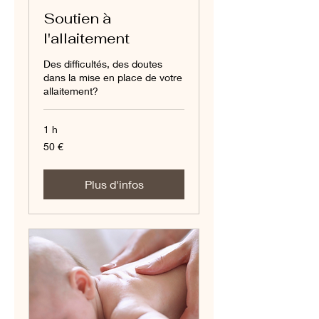
Soutien à
l'allaitement
Des difficultés, des doutes
dans la mise en place de votre
allaitement?
1 h
50
50 €
euros
Plus d'infos