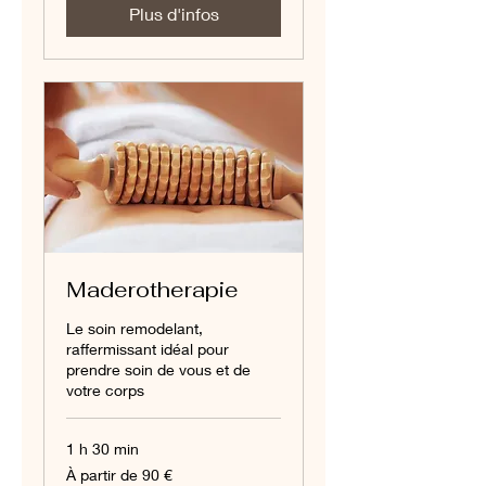
Plus d'infos
Maderotherapie
Le soin remodelant,
raffermissant idéal pour
prendre soin de vous et de
votre corps
1 h 30 min
À
À partir de 90 €
partir