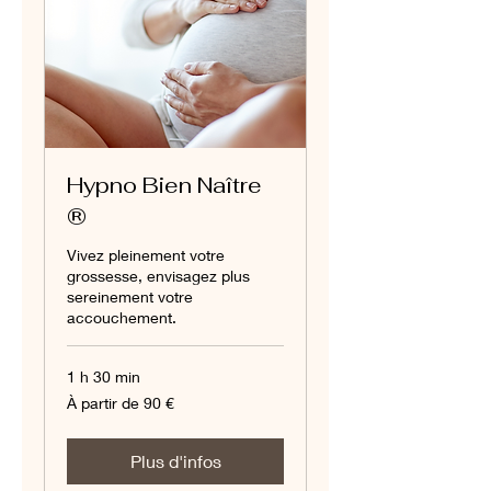
Hypno Bien Naître
®
Vivez pleinement votre
grossesse, envisagez plus
sereinement votre
accouchement.
1 h 30 min
À
À partir de 90 €
partir
de
90
euros
Plus d'infos