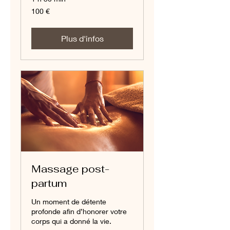
100
100 €
euros
Plus d'infos
Massage post-
partum
Un moment de détente
profonde afin d’honorer votre
corps qui a donné la vie.