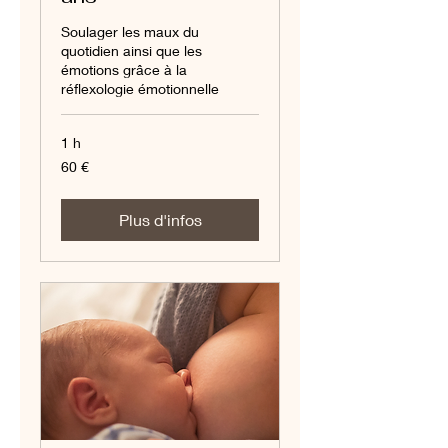
Soulager les maux du
quotidien ainsi que les
émotions grâce à la
réflexologie émotionnelle
1 h
60
60 €
euros
Plus d'infos