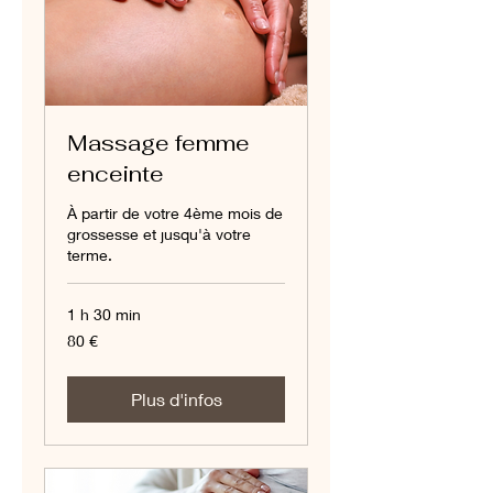
Massage femme
enceinte
À partir de votre 4ème mois de
grossesse et jusqu'à votre
terme.
1 h 30 min
80
80 €
euros
Plus d'infos