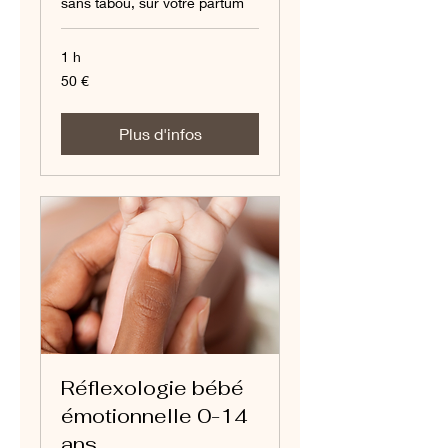
sans tabou, sur votre partum
1 h
50
50 €
euros
Plus d'infos
Réflexologie bébé
émotionnelle 0-14
ans