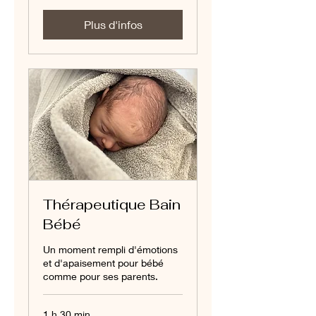
100
euros
Plus d'infos
Thérapeutique Bain
Bébé
Un moment rempli d'émotions
et d'apaisement pour bébé
comme pour ses parents.
1 h 30 min