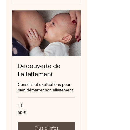
Découverte de
l'allaitement
Conseils et explications pour
bien démarrer son allaitement
1 h
50
50 €
euros
Plus d'infos